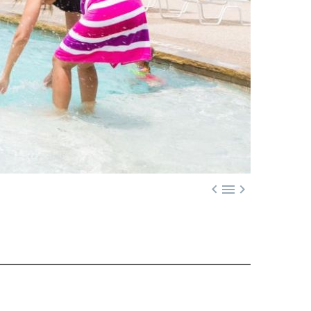


