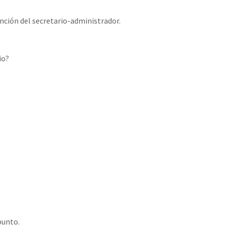
nción del secretario-administrador.⁣
o?⁣
unto.⁣