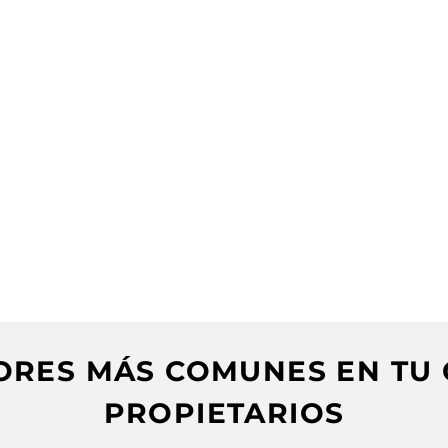
as Eficiente y Transparente
cas: Guía Completa
s: Guía y Comparativa
s: Señales de Alerta
 Denunciar y Solucionar
y Convocatorias según la Ley
ades de Vecinos
nidades de Vecinos
bligaciones
es y Derechos
 Denunciar
RORES MÁS COMUNES EN TU
PROPIETARIOS