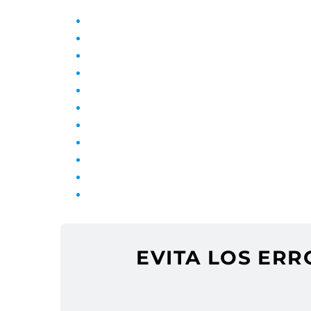
Guía Completa para una Administración de Finc
El Rol y Obligaciones del Administrador de Fin
Costes y Honorarios del Administrador de Finca
Motivos para Cambiar de Administrador de Finca
Conflictos y Problemas en la Comunidad: Cómo
Juntas de Vecinos: Requisitos, Impugnaciones 
Obras, Reparaciones y Normativas en Comunid
Normativas sobre Elementos Comunes en Comu
Cargos en la Comunidad: Abusos, Renuncias y O
Servicios Adicionales en Comunidades: Funcion
Normativa de Ruido en Madrid: Límites y Cómo
EVITA LOS ER