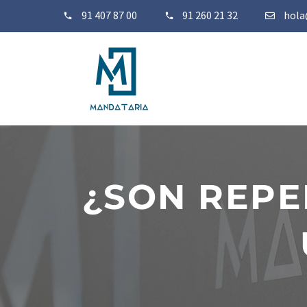
91 407 87 00
91 260 21 32
hola
¿SON REPE