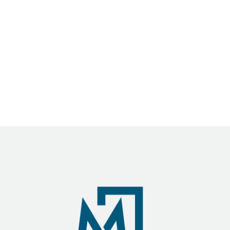
Este documento de Aviso Legal y Condiciones Generales de
uso del sitio web ha sido creado mediante el generador de
plantilla de aviso legal y condiciones de uso online el día
19/04/2023.