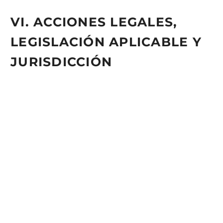
VI. ACCIONES LEGALES,
LEGISLACIÓN APLICABLE Y
JURISDICCIÓN
Mandataria se reserva la facultad de presentar las acciones
civiles o penales que considere necesarias por la utilización
indebida del Sitio Web y Contenidos, o por el
incumplimiento de las presentes Condiciones.
La relación entre el Usuario y Mandataria se regirá por la
normativa vigente y de aplicación en el territorio español.
De surgir cualquier controversia en relación con la
interpretación y/o a la aplicación de estas Condiciones las
partes someterán sus conflictos a la jurisdicción ordinaria
sometiéndose a los jueces y tribunales que correspondan
conforme a derecho.