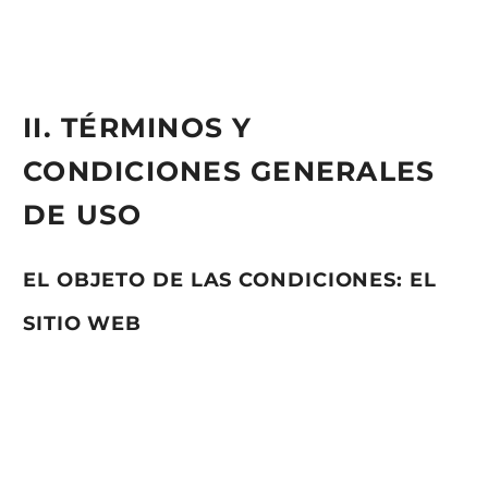
Teléfono de contacto: 91 407 87 00
Email de contacto: hola@mandataria.com
II. TÉRMINOS Y
CONDICIONES GENERALES
DE USO
EL OBJETO DE LAS CONDICIONES: EL
SITIO WEB
El objeto de las presentes Condiciones Generales de Uso
(en adelante, Condiciones) es regular el acceso y la
utilización del Sitio Web. A los efectos de las presentes
Condiciones se entenderá como Sitio Web: la apariencia