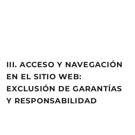
otro lugar y decide acceder y/o navegar en el Sitio Web lo
hará bajo su propia responsabilidad, deberá asegurarse de
que tal acceso y navegación cumple con la legislación local
que le es aplicable, no asumiendo Mandataria
responsabilidad alguna que se pueda derivar de dicho
acceso.
III. ACCESO Y NAVEGACIÓN
EN EL SITIO WEB:
EXCLUSIÓN DE GARANTÍAS
Y RESPONSABILIDAD
Mandataria no garantiza la continuidad, disponibilidad y
utilidad del Sitio Web, ni de los Contenidos o Servicios.
Mandataria hará todo lo posible por el buen