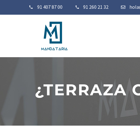
91 407 87 00
91 260 21 32
hola
¿TERRAZA 