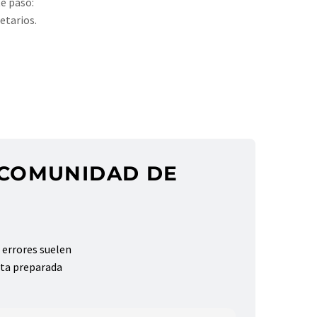
e paso:⁣
tarios.⁣
#CuriosidadesLegales
#Vecinos
#ObrasEnComunidad
#Jurispruden
 COMUNIDAD DE
 errores suelen
ita preparada