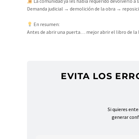
La comunidad ya les había requerido devolverlo a su
Demanda judicial → demolición de la obra → reposici
En resumen:⁣
Antes de abrir una puerta… mejor abrir el libro de l
#PropiedadHorizontal
#LeyDePropiedadHorizontal
EVITA LOS ER
Si quieres ent
generar conf