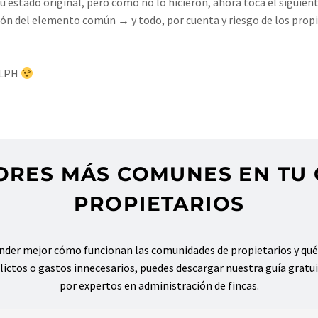
 estado original, pero como no lo hicieron, ahora toca el siguient
ón del elemento común → y todo, por cuenta y riesgo de los propie
a LPH
#ComunidadesDePropietarios
#Mandataria
#DerechoInmobiliario
RORES MÁS COMUNES EN TU
PROPIETARIOS
ender mejor cómo funcionan las comunidades de propietarios y qué
lictos o gastos innecesarios, puedes descargar nuestra guía gratu
por expertos en administración de fincas.