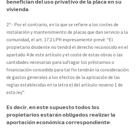
𝗯𝗲𝗻𝗲𝗳𝗶𝗰𝗶𝗮𝗻 𝗱𝗲𝗹 𝘂𝘀𝗼 𝗽𝗿𝗶𝘃𝗮𝘁𝗶𝘃𝗼 𝗱𝗲 𝗹𝗮 𝗽𝗹𝗮𝗰𝗮 𝗲𝗻 𝘀𝘂
𝘃𝗶𝘃𝗶𝗲𝗻𝗱𝗮.⁣
2º.- Por el contrario, en lo que se refiere a los costes de
instalación y mantenimiento de placas que dan servicio a la
comunidad, el art. 17.2 LPH expresamente prevé: “El
propietario disidente no tendrá el derecho reconocido en el
apartado 4 de este artículo y el coste de estas obras o las
cantidades necesarias para sufragar los préstamos o
financiación concedida para tal fin tendrán la consideración
de gastos generales a los efectos de la aplicación de las
reglas establecidas en la letra e) del artículo noveno 1 de
esta ley”.⁣
𝗘𝘀 𝗱𝗲𝗰𝗶𝗿, 𝗲𝗻 𝗲𝘀𝘁𝗲 𝘀𝘂𝗽𝘂𝗲𝘀𝘁𝗼 𝘁𝗼𝗱𝗼𝘀 𝗹𝗼𝘀
𝗽𝗿𝗼𝗽𝗶𝗲𝘁𝗮𝗿𝗶𝗼𝘀 𝗲𝘀𝘁𝗮𝗿𝗮́𝗻 𝗼𝗯𝗹𝗶𝗴𝗮𝗱𝗼𝘀 𝗿𝗲𝗮𝗹𝗶𝘇𝗮𝗿 𝗹𝗮
𝗮𝗽𝗼𝗿𝘁𝗮𝗰𝗶𝗼́𝗻 𝗲𝗰𝗼𝗻𝗼́𝗺𝗶𝗰𝗮 𝗰𝗼𝗿𝗿𝗲𝘀𝗽𝗼𝗻𝗱𝗶𝗲𝗻𝘁𝗲.⁣