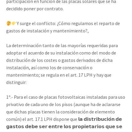
participación en función de las placas solares que se ha
decidido poner por contrato.⁣
Y surge el conflicto: ¿Cómo regulamos el reparto de
gastos de instalación y mantenimiento?, ⁣
La determinación tanto de las mayorías requeridas para
adoptar el acuerdo de su instalación como del modo de
distribución de los costes o gastos derivados de dicha
instalación, así como los de conservación o
mantenimiento; se regula en el art. 17 LPH y hay que
distinguir:⁣
1º.- Para el caso de placas fotovoltaicas instaladas para uso
privativo de cada uno de los pisos (aunque ha de aclararse
que dichas placas tienen la consideración de elemento
común) el art. 17.1 LPH dispone que 𝗹𝗮 𝗱𝗶𝘀𝘁𝗿𝗶𝗯𝘂𝗰𝗶𝗼́𝗻 𝗱𝗲
𝗴𝗮𝘀𝘁𝗼𝘀 𝗱𝗲𝗯𝗲 𝘀𝗲𝗿 𝗲𝗻𝘁𝗿𝗲 𝗹𝗼𝘀 𝗽𝗿𝗼𝗽𝗶𝗲𝘁𝗮𝗿𝗶𝗼𝘀 𝗾𝘂𝗲 𝘀𝗲