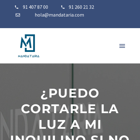
91 407 87 00
91 260 21 32
hola@mandataria.com
¿PUEDO
CORTARLE LA
LUZ A MI
INQUILINO SI NO