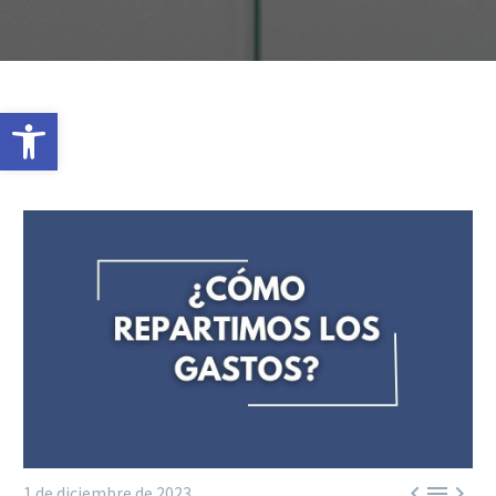
Abrir barra de herramientas



1 de diciembre de 2023